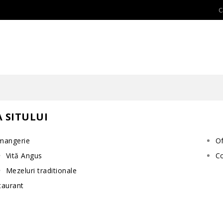
 SITULUI
mangerie
Of
Vită Angus
C
Mezeluri traditionale
taurant