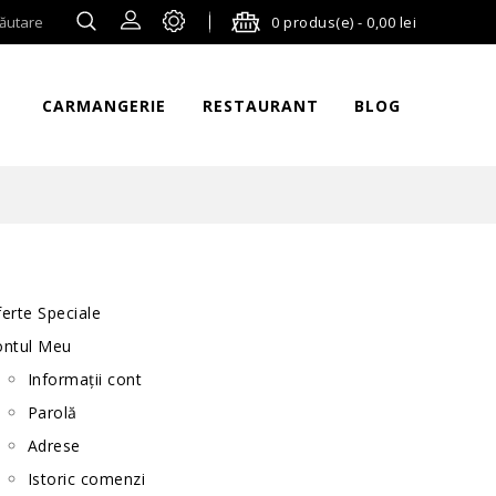
0 produs(e) - 0,00 lei
CARMANGERIE
RESTAURANT
BLOG
erte Speciale
ontul Meu
Informații cont
Parolă
Adrese
Istoric comenzi