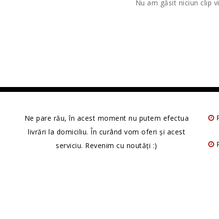
Nu am găsit niciun clip v
Ne pare rău, în acest moment nu putem efectua
livrări la domiciliu. În curând vom oferi și acest
serviciu. Revenim cu noutăți :)
Angus © 2026 | Găzduire și Creare Magazin Online:
www.website