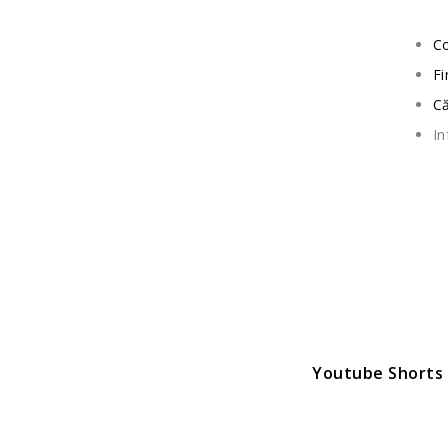
Co
Fi
C
In
Youtube Shorts