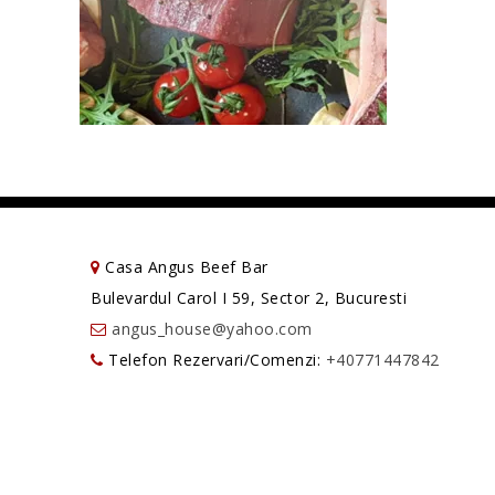
Casa Angus Beef Bar
Bulevardul Carol I 59, Sector 2, Bucuresti
angus_house@yahoo.com
Telefon Rezervari/Comenzi:
+40771447842
Telefon Manager:
+40725565148
Casa 